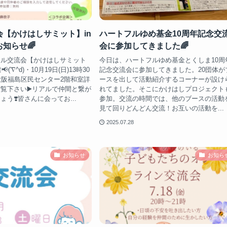
会【かけはしサミット】in
ハートフルゆめ基金10周年記念交
知らせ🌈
会に参加してきました🌈
アル交流会【かけはしサミット
今日は、ハートフルゆめ基金とくしま10周
('∇^d)・10月19日(日)13時30
記念交流会に参加してきました。20団体が
大阪福島区民センター2階和室詳
ースを出して活動紹介するコーナーが設け
覧下さい▶️リアルで仲間と繋が
れてました。そこにかけはしプロジェクト
う❣️皆さんに会ってお...
参加。交流の時間では、他のブースの活動
見て回りどんどん交流！お互いの活動を...
2025.07.28
お知らせ
お知ら