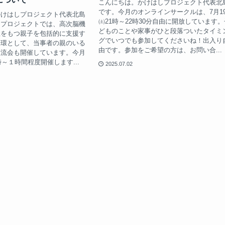
こんにちは。かけはしプロジェクト代表北
です。今月のオンラインサークルは、7月1
かけはしプロジェクト代表北島
㈯21時～22時30分自由に開放しています。
しプロジェクトでは、高次脳機
どものことや家事がひと段落ついたタイミ
症をもつ親子を包括的に支援す
グでいつでも参加してくださいね！出入り
一環として、当事者の親のいる
由です。参加をご希望の方は、お問い合...
交流会も開催しています。今月
時～１時間程度開催します...
2025.07.02