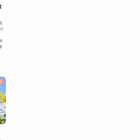
は
島
の
。
仲
参
せ