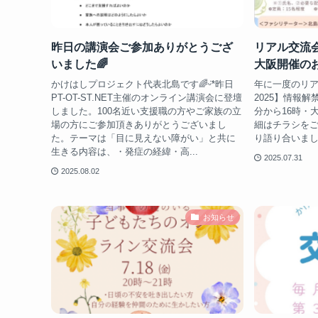
昨日の講演会ご参加ありがとうござ
リアル交流
いました🌈
大阪開催のお
かけはしプロジェクト代表北島です🌈ᵕ̈*昨日
年に一度のリ
PT-OT-ST.NET主催のオンライン講演会に登壇
2025】情報解禁
しました。100名近い支援職の方やご家族の立
分から16時・
場の方にご参加頂きありがとうございまし
細はチラシをご
た。テーマは「目に見えない障がい」と共に
り語り合いましょ
生きる内容は、・発症の経緯・高...
2025.07.31
2025.08.02
お知らせ