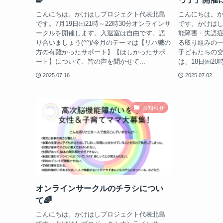
こんにちは。かけはしプロジェクト代表北島
こんにちは。
です。7月19日㈯21時～22時30分オンラインサ
です。かけは
ークルを開催します。入退室は自由です。語
能障害・失語
り合いましょう(^^)/今月のテーマは【リハ職の
る取り組みの
方の有難かったサポート】【ほしかったサポ
子どもたちの
ート】について、皆の声を聞かせて...
は、18日㈮20
2025.07.16
2025.07.02
お知らせ
オンラインサークルのチラシについ
て🌈
こんにちは。かけはしプロジェクト代表北島