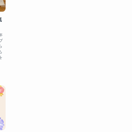
流
年
ブ
ら
も
を
せ