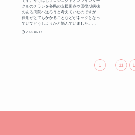
です。かけはしプロジェクトオンラインサー
クルのチラシを各県の支援拠点や回復期病棟
のある病院へ送ろうと考えていたのですが、
費用がとてもかかることなどがネックとなっ
ていてどうしようかと悩んでいました。...
2025.06.17
1
...
11
1