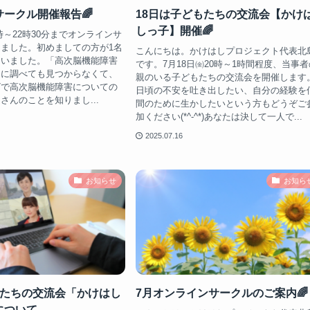
ークル開催報告🌈
18日は子どもたちの交流会【かけ
しっ子】開催🌈
21時～22時30分までオンラインサ
ました。初めましての方が1名
こんにちは。かけはしプロジェクト代表北
さいました。「高次脳機能障害
です。7月18日㈮20時～1時間程度、当事者
なに調べても見つからなくて、
親のいる子どもたちの交流会を開催します
ビで高次脳機能障害についての
日頃の不安を吐き出したい、自分の経験を
さんのことを知りまし...
間のために生かしたいという方もどうぞご
加ください(*^-^*)あなたは決して一人で...
2025.07.16
お知らせ
お知ら
もたちの交流会「かけはし
7月オンラインサークルのご案内🌈
について