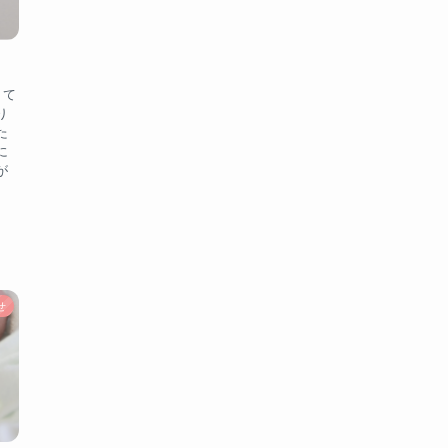
くて
り
た
に
が
せ