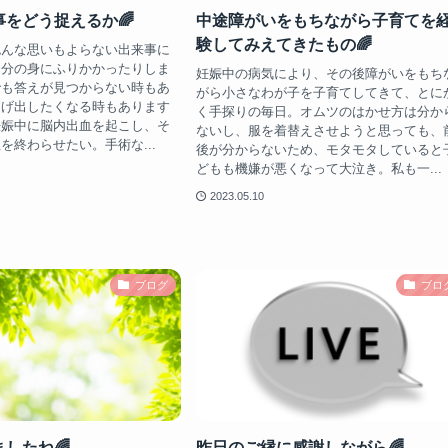
をどう捉えるか🌈
中途障がいをもちながら子育てを
験してみえてきたもの🌈
色んな思いもよらない出来事に
自分の身にふりかかったりしま
妊娠中の病気により、その後障がいをもち
でも答えが見つからない時もあ
がら小さなわが子を子育てしてきて、とに
逃げ出したくなる時もあります
く手探りの毎日。オムツのはかせ方は分か
妊娠中に脳内出血を起こし、そ
ないし、服を着替えさせようと思っても、
を終わらせたい。手術な...
後が分からないため、モタモタしていると
どもも機嫌が悪くなって大泣き。私も一...
2023.05.10
ブログ
ブロ
したね🌈
昨日のご縁に感謝しながら🌈