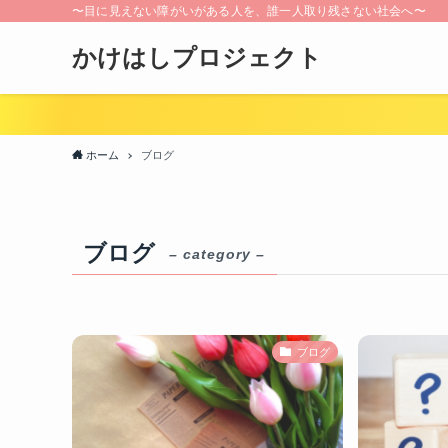
〜目に見えない障がいがある人を、誰一人取り残さない社会へ〜
かけはしプロジェクト
ホーム
ブログ
ブログ
– category –
ブログ