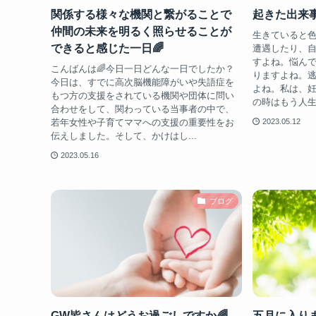
関係する様々な機関と繋がることで
起きた出来事
仲間の未来を明るく照らせることが
生きていると
できると感じた一日🌈
遭遇したり、
すよね。悩ん
こんばんは🌈今日一日どんな一日でしたか？
りますよね。
今日は、すでに高次脳機能障がいや失語症を
よね。私は、
もつ方の支援をされている機関や団体に問い
の時はもう人生
合わせをして、関わっている当事者の中で、
若年女性や子育てママへの支援の重要性をお
2023.05.12
伝えしました。そして、かけはし...
2023.05.16
ブログ
GW皆さんはどうお過ごしですか🌈
五月に入りま