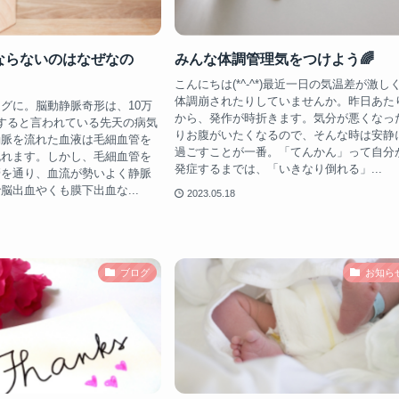
ならないのはなぜなの
みんな体調管理気をつけよう🌈
こんにちは(*^-^*)最近一日の気温差が激し
体調崩されたりしていませんか。昨日あた
グに。脳動静脈奇形は、10万
から、発作が時折きます。気分が悪くなっ
すると言われている先天の病気
りお腹がいたくなるので、そんな時は安静
動脈を流れた血液は毛細血管を
過ごすことが一番。「てんかん」って自分
流れます。しかし、毛細血管を
発症するまでは、「いきなり倒れる」...
管を通り、血流が勢いよく静脈
脳出血やくも膜下出血な...
2023.05.18
ブログ
お知ら