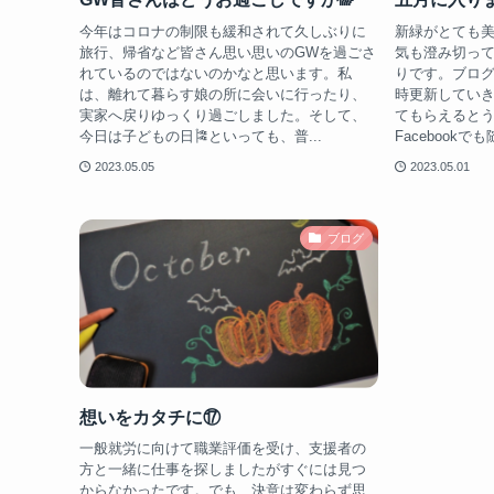
今年はコロナの制限も緩和されて久しぶりに
新緑がとても
旅行、帰省など皆さん思い思いのGWを過ごさ
気も澄み切っ
れているのではないのかなと思います。私
りです。ブロ
は、離れて暮らす娘の所に会いに行ったり、
時更新してい
実家へ戻りゆっくり過ごしました。そして、
てもらえるとう
今日は子どもの日🎏といっても、普...
Facebookで
2023.05.05
2023.05.01
ブログ
想いをカタチに⑰
一般就労に向けて職業評価を受け、支援者の
方と一緒に仕事を探しましたがすぐには見つ
からなかったです。でも、決意は変わらず思