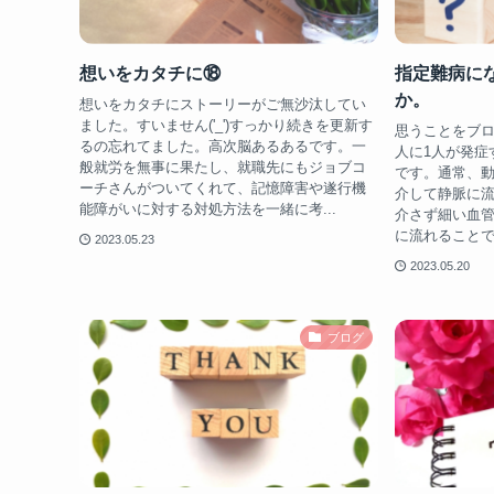
想いをカタチに⑱
指定難病に
か。
想いをカタチにストーリーがご無沙汰してい
ました。すいません('_')すっかり続きを更新す
思うことをブロ
るの忘れてました。高次脳あるあるです。一
人に1人が発症
般就労を無事に果たし、就職先にもジョブコ
です。通常、
ーチさんがついてくれて、記憶障害や遂行機
介して静脈に
能障がいに対する対処方法を一緒に考...
介さず細い血
に流れることで
2023.05.23
2023.05.20
ブログ