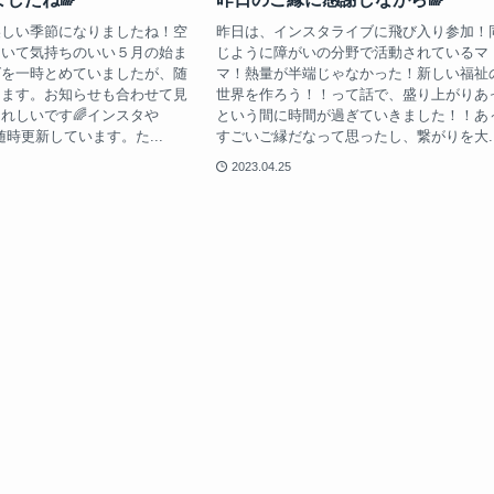
美しい季節になりましたね！空
昨日は、インスタライブに飛び入り参加！
ていて気持ちのいい５月の始ま
じように障がいの分野で活動されているマ
グを一時とめていましたが、随
マ！熱量が半端じゃなかった！新しい福祉
きます。お知らせも合わせて見
世界を作ろう！！って話で、盛り上がりあ
れしいです🌈インスタや
という間に時間が過ぎていきました！！あ
も随時更新しています。た...
すごいご縁だなって思ったし、繋がりを大..
2023.04.25