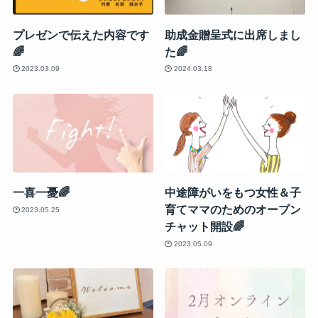
プレゼンで伝えた内容です
助成金贈呈式に出席しまし
🌈
た🌈
2023.03.09
2024.03.18
一喜一憂🌈
中途障がいをもつ女性＆子
育てママのためのオープン
2023.05.25
チャット開設🌈
2023.05.09