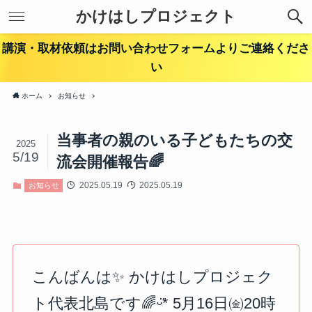
かけはしプロジェクト
講演・取材依頼はお問い合わせフォームよりご連絡くださ
い
ホーム
お知らせ
当事者の親のいる子どもたちの交
2025
5/19
流会開催報告🌈
2025.05.19
2025.05.19
お知らせ
こんばんは✨ かけはしプロジェク
ト代表北島です🌈ᵕ̈* 5月16日㈮20時