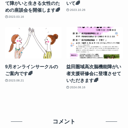
て障がいと生きる女性のた
いて🌈
めの座談会を開催します🌈
2023.10.26
2023.03.16
9月オンラインサークルの
益田圏域高次脳機能障がい
ご案内です🌈
者支援研修会に登壇させて
いただきます🌈
2023.08.21
2024.08.16
コメント