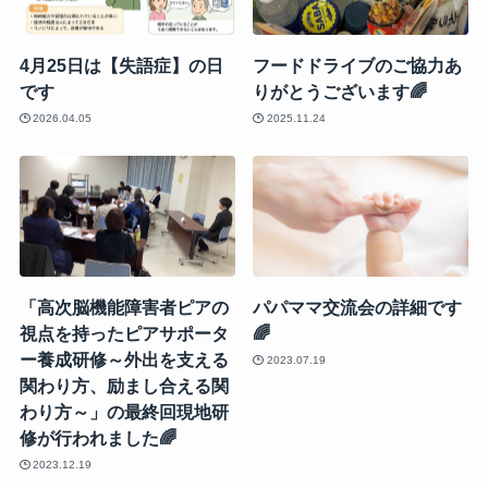
4月25日は【失語症】の日
フードドライブのご協力あ
です
りがとうございます🌈
2026.04.05
2025.11.24
「高次脳機能障害者ピアの
パパママ交流会の詳細です
視点を持ったピアサポータ
🌈
ー養成研修～外出を支える
2023.07.19
関わり方、励まし合える関
わり方～」の最終回現地研
修が行われました🌈
2023.12.19