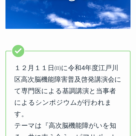
１２月１１日㈰に
令和4年度江戸川
区高次脳機能障害普及啓発講演会に
て専門医による基調講演と当事者
によるシンポジウムが行われま
す。
テーマは『高次脳機能障がいを知