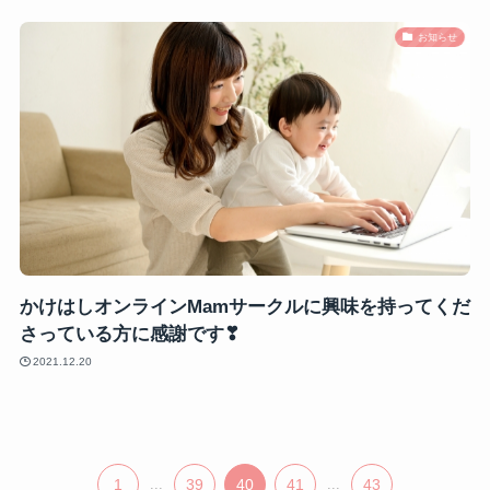
お知らせ
かけはしオンラインMamサークルに興味を持ってくだ
さっている方に感謝です❣
2021.12.20
1
...
39
40
41
...
43