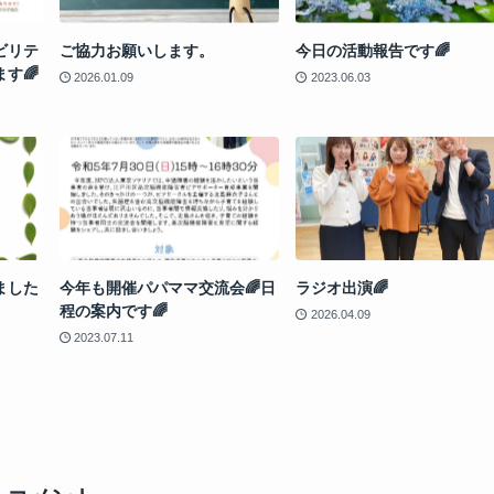
ビリテ
ご協力お願いします。
今日の活動報告です🌈
す🌈
2026.01.09
2023.06.03
ました
今年も開催パパママ交流会🌈日
ラジオ出演🌈
程の案内です🌈
2026.04.09
2023.07.11