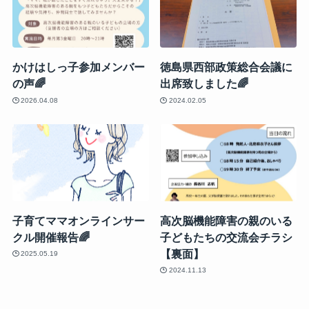
かけはしっ子参加メンバー
徳島県西部政策総合会議に
の声🌈
出席致しました🌈
2026.04.08
2024.02.05
子育てママオンラインサー
高次脳機能障害の親のいる
クル開催報告🌈
子どもたちの交流会チラシ
【裏面】
2025.05.19
2024.11.13